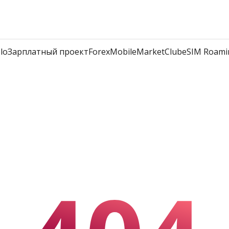
lo
Зарплатный проект
Forex
Mobile
Market
Club
eSIM Roami