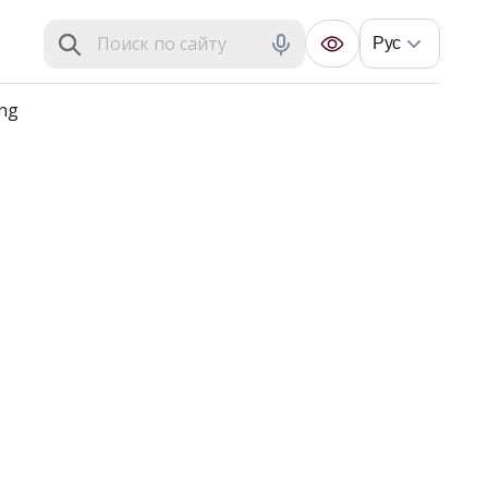
Рус
ng