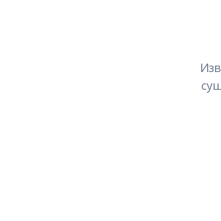
Изв
сущ