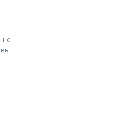
не 
вы 