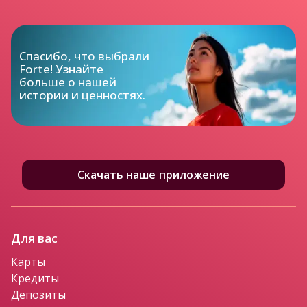
Спасибо, что выбрали

Forte! Узнайте

больше о нашей

истории и ценностях.
Скачать наше приложение
Для вас
Карты
Кредиты
Депозиты