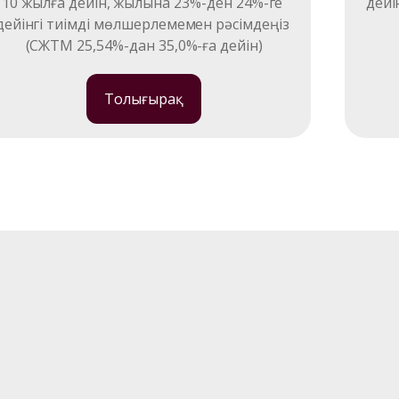
10 жылға дейін, жылына 23%-ден 24%-ге 
дейі
дейінгі тиімді мөлшерлемемен рәсімдеңіз 
(СЖТМ 25,54%-дан 35,0%-ға дейін)
Толығырақ