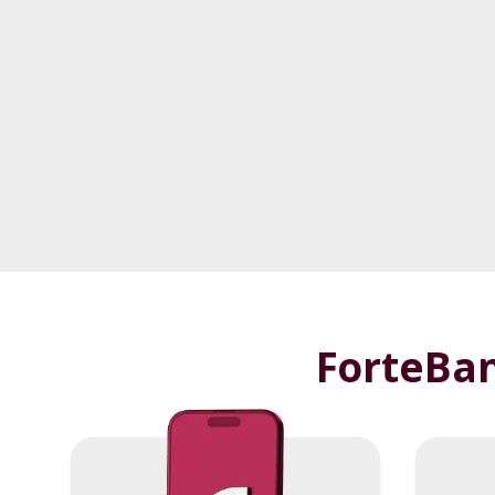
Бұл сізге түс
ForteBan