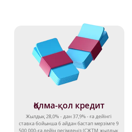
Қолма-қол кредит
Жылдық 28,0% - дан 37,9% - ға дейінгі 
ставка бойынша 6 айдан бастап мерзімге 9 
500 000-ға дейін ресімдеңіз (СЖТМ жылдық 