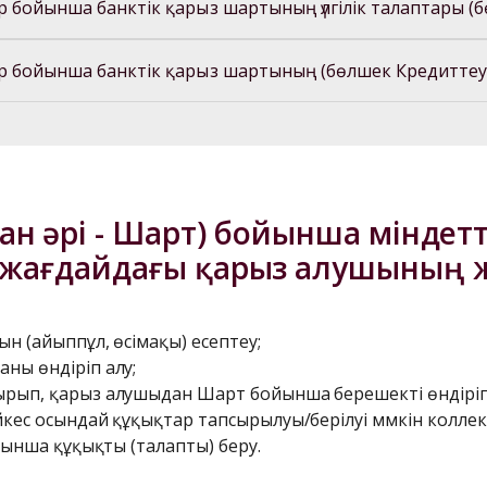
ар бойынша банктік қарыз шартының үлгілік талаптары 
ар бойынша банктік қарыз шартының (бөлшек Кредиттеу 
ан әрі - Шарт) бойынша міндетт
жағдайдағы қарыз алушының жа
 (айыппұл, өсімақы) есептеу;
ны өндіріп алу;
ып, қарыз алушыдан Шарт бойынша берешекті өндіріп ал
ес осындай құқықтар тапсырылуы/берілуі мүмкін коллекто
йынша құқықты (талапты) беру.