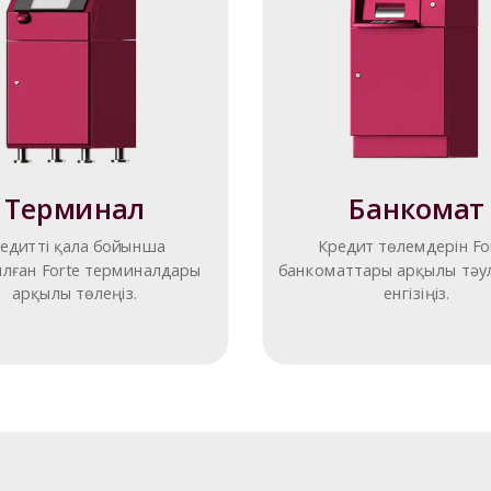
Терминал
Банкомат
едитті қала бойынша 
Кредит төлемдерін For
лған Forte терминалдары 
банкоматтары арқылы тәул
арқылы төлеңіз.
енгізіңіз.