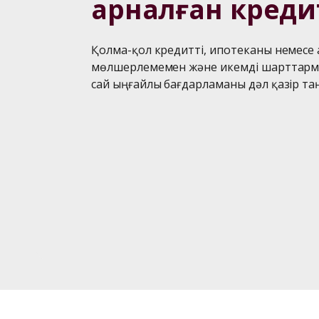
арналған креди
Қолма-қол кредитті, ипотеканы немесе а
мөлшерлемемен және икемді шарттармен 
сай ыңғайлы бағдарламаны дәл қазір та