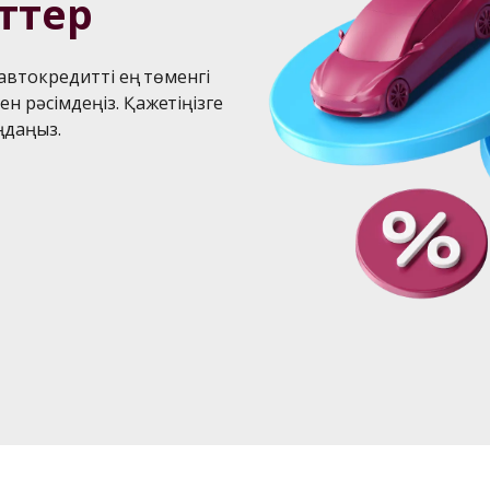
ттер
втокредитті ең төменгі 
рәсімдеңіз. Қажетіңізге 
ңдаңыз.