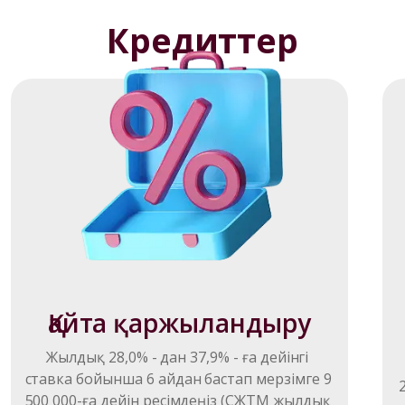
Кредиттер
Қайта қаржыландыру
Жылдық 28,0% - дан 37,9% - ға дейінгі 
ставка бойынша 6 айдан бастап мерзімге 9 
500 000-ға дейін ресімдеңіз (СЖТМ жылдық 