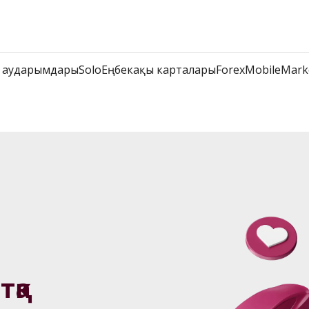
 аударымдары
Solo
Еңбекақы карталары
Forex
Mobile
Mark
қа 