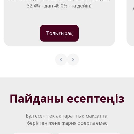
32,4% - дан 46,0% - ға дейін)
Толығырақ
Пайданы есептеңіз
Бұл есеп тек ақпараттық мақсатта 
берілген және жария оферта емес