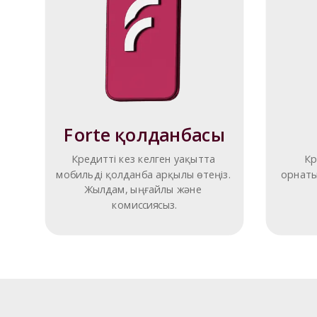
Forte қолданбасы
Кредитті кез келген уақытта 
Кр
мобильді қолданба арқылы өтеңіз. 
орнаты
Жылдам, ыңғайлы және 
комиссиясыз.