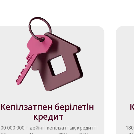
Кепілзатпен берілетін 
К
кредит
200 000 000 ₸ дейінгі кепілзаттық кредитті 
180