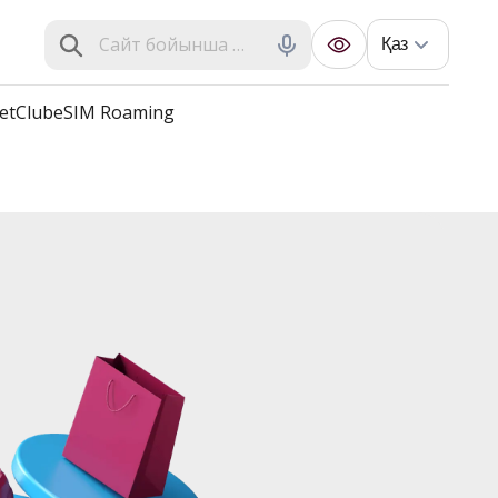
Қаз
et
Club
eSIM Roaming