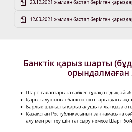
23.12.2021 жылдан бастап берілген қарызд
12.03.2021 жылдан бастап берілген қарызд
Банктік қарыз шарты (бұд
орындалмаған 
Шарт талаптарына сәйкес тұрақсыздық айыбын
Қарыз алушының банктік шоттарындағы ақша
Барлық шығысты қарыз алушыға жатқыза отыр
Қазақстан Республикасының заңнамасына сәйк
алу мен реттеу үшін тапсыру немесе Шарт бо