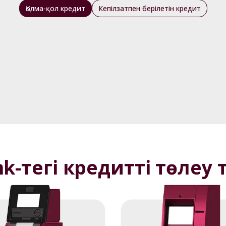
Қолма-қол кредит
Кепілзатпен берілетін кредит
Кредиттік калькулято
інікті болу үшін ақпараттық сипатта ұсынылған есеп, ресм
k-тегі кредитті төлеу 