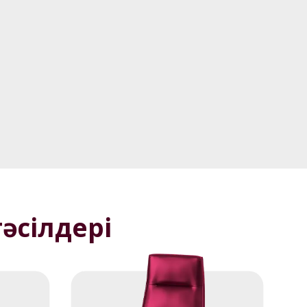
р
и оферта емес.
тәсілдері