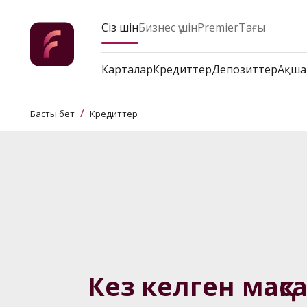
Сіз үшін
Бизнес үшін
Premier
Тағы
Карталар
Кредиттер
Депозиттер
Ақша
/
Басты бет
Кредиттер
Кез келген мақсат