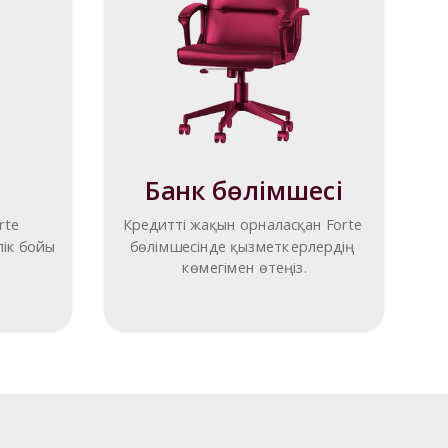
Банк бөлімшесі
te 
Кредитті жақын орналасқан Forte 
ік бойы 
бөлімшесінде қызметкерлердің 
көмегімен өтеңіз.