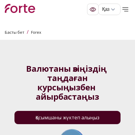
Қаз
/
Басты бет
Forex
Валютаны өзіңіздің 
таңдаған
курсыңызбен 
айырбастаңыз
Қосымшаны жүктеп алыңыз