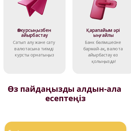
Өз курсыңызбен 
Қарапайым әрі 
айырбастау
ыңғайлы
Сатып алу және сату 
Банк бөлімшесіне 
валютасына тиімді 
бармай-ақ, валюта 
курсты орнатыңыз
айырбастау өз 
қолыңызда!
Өз пайдаңызды алдын-ала 
есептеңіз