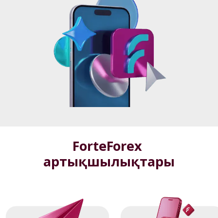
ForteForex 
артықшылықтары