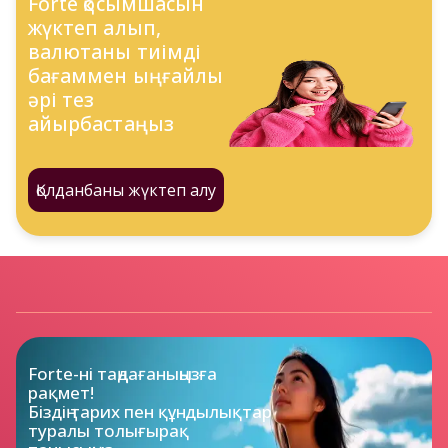
Forte қосымшасын
жүктеп алып,
валютаны тиімді
бағаммен ыңғайлы
әрі тез
айырбастаңыз
Қолданбаны жүктеп алу
Forte-ні таңдағаныңызға 
рақмет!

Біздің тарих пен құндылықтар

туралы толығырақ 