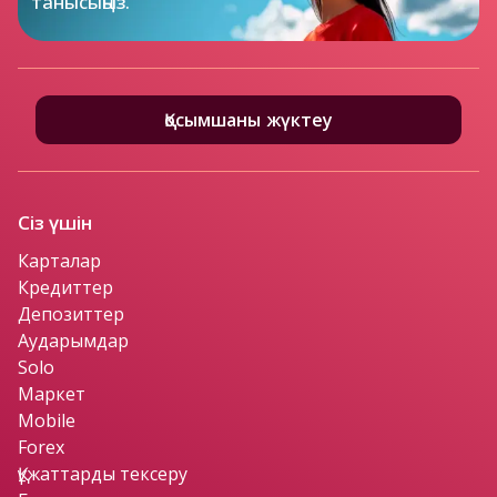
танысыңыз.
Қосымшаны жүктеу
Сіз үшін
Карталар
Кредиттер
Депозиттер
Аударымдар
Solo
Маркет
Mobile
Forex
Құжаттарды тексеру