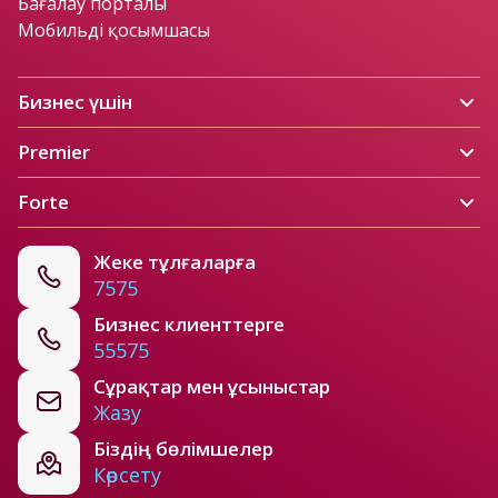
Бағалау порталы
Мобильді қосымшасы
Бизнес үшін
Premier
Forte
Жеке тұлғаларға
7575
Бизнес клиенттерге
55575
Сұрақтар мен ұсыныстар
Жазу
Біздің бөлімшелер
Көрсету