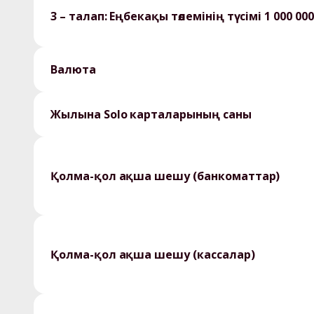
3 – талап: Еңбекақы төлемінің түсімі 1 000 0
Валюта
Жылына Solo карталарының саны
Қолма-қол ақша шешу (банкоматтар)
Қолма-қол ақша шешу (кассалар)