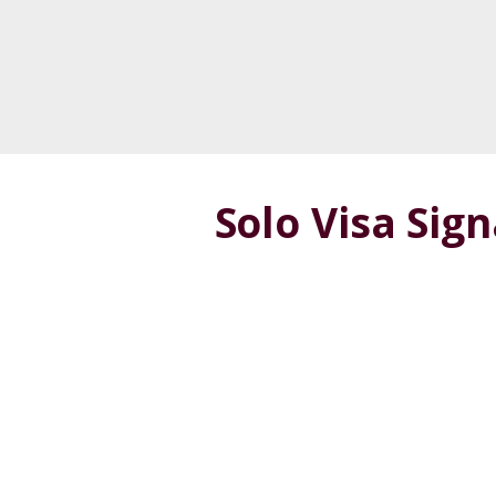
Solo Visa Si
1
Сайттағы ақпаратпен танысып шығың
2
Forte қосымшасын жүктеп алыңыз да, а