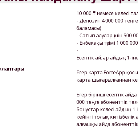
10 000 ₸ немесе келесі та
- Депозит 4 000 000 тең
баламасы) 

- Сатып алулар үшін 500 
- Еңбекақы түсімі 1 000 00
- 

Есептік ай: әр айдың 1-інен
талаптары
Егер карта ForteApp қос
карта шығарылғаннан кей
Егер бірінші есептік айда
000 теңге абоненттік төле
Бонустар келесі айдың 1-і
кейінгі толық күнтізбелік
алғашқы айда абонентті