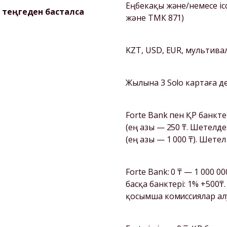
Еңбекақы және/немесе іс
00 теңгеден басталса
Forte Bank пен ҚР банктер
(ең азы — 250 ₸. Шетелде:
Forte Bank: 0 ₸ — 1 000 0
басқа банктері: 1% +500₸.