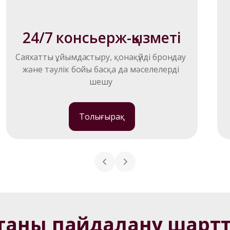
24/7 консьерж-қызметі
Cаяхатты ұйымдастыру, қонақүйді брондау 
және тәулік бойы басқа да мәселелерді 
шешу 
Толығырақ
таны пайдалану шарт