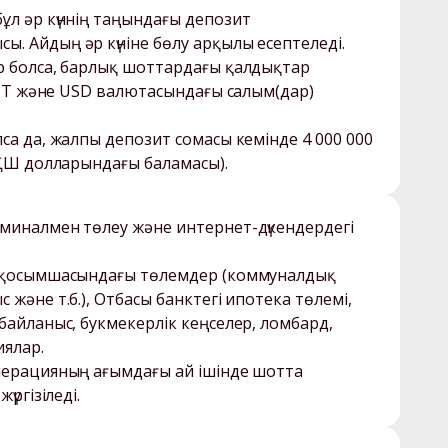
ұл әр күннің таңындағы депозит 
 Айдың әр күніне бөлу арқылы есептеледі. 

р болса, барлық шоттардағы қалдықтар 
 KZT және USD валютасындағы салым(дар) 
са да, жалпы депозит сомасы кемінде 4 000 000 
миналмен төлеу және интернет-дүкендердегі 
e қоcымшасындағы төлемдер (коммуналдық 
және т.б.), Отбасы банктегі ипотека төлемі, 
байланыс, букмекерлік кеңселер, ломбард, 
лар. 

перацияның ағымдағы ай ішінде шотта 