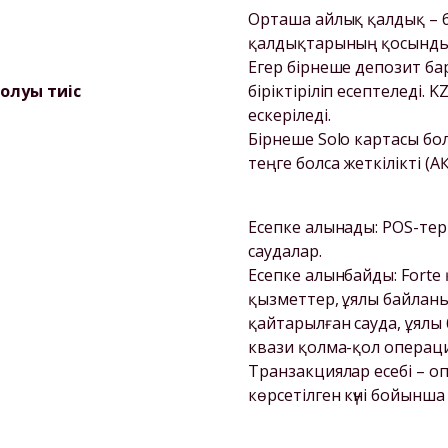
Орташа айлық қалдық – б
қалдықтарының қосындысы.
Егер бірнеше депозит ба
болуы тиіс
біріктіріліп есептеледі.
ескеріледі.

Бірнеше Solo картасы бол
Есепке алынады: POS-тер
саудалар. 

Есепке алынбайды: Fort
қызметтер, ұялы байланыс 
қайтарылған сауда, ұялы 
квази қолма-қол операция
Транзакциялар есебі – о