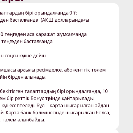
лаптардың бірі орындалғанда 0 ₸: 

геден басталғанда  (АҚШ долларындағы 
000 теңгеден аса қаражат жұмсалғанда 

0 теңгеден басталғанда

 соңғы күніне дейін. 

ымшасы арқылы ресімделсе, абоненттік төлем 
ін бірден алынады. 

 бекітілген талаптардың бірі орындалғанда, 10 
м бір реттік Бонус түрінде қайтарылады.

 күні есептеледі. Бұл – карта шығарылған айдан 
 ай. Карта банк бөлімшесінде шығарылған болса, 
к төлем алынбайды.