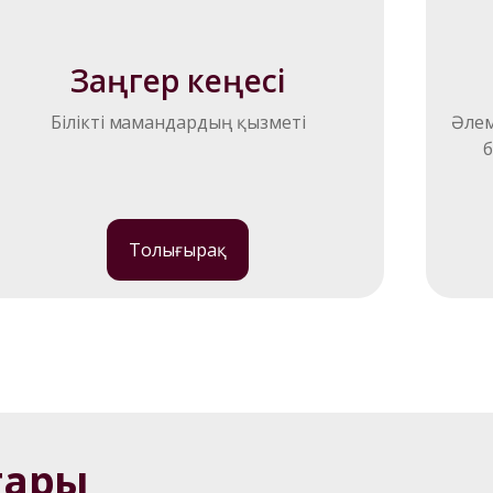
Заңгер кеңесі
Білікті мамандардың қызметі
Әлем
б
Толығырақ
тары