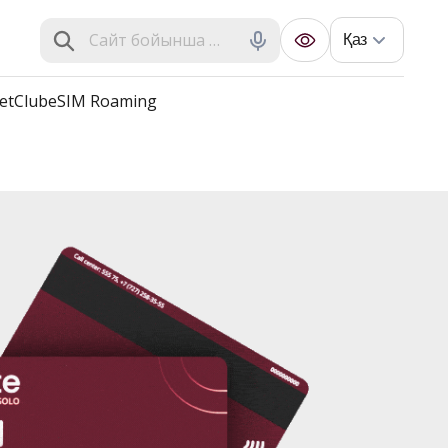
Қаз
et
Club
eSIM Roaming