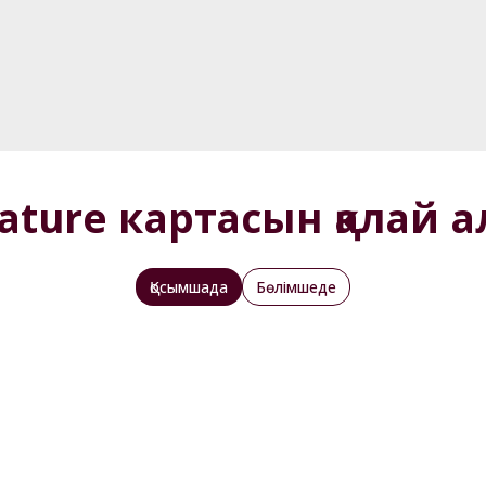
gnature картасын қалай 
Қосымшада
Бөлімшеде
ыз
Solo Visa S
р
вторизациялаудан өтіңіз