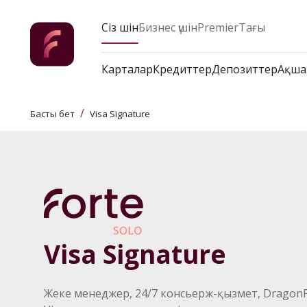
Сіз үшін
Бизнес үшін
Premier
Тағы
Карталар
Кредиттер
Депозиттер
Ақша
/
Басты бет
Visa Signature
Visa Signature
Жеке менеджер, 24/7 консьерж-қызмет, DragonP