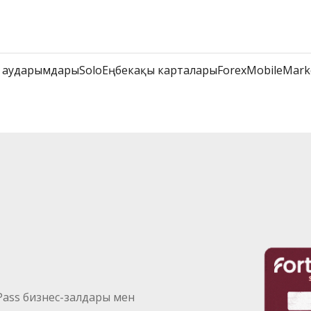
 аударымдары
Solo
Еңбекақы карталары
Forex
Mobile
Mark
ass бизнес-залдары мен 