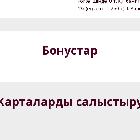
Forte ішінде: 0 ₸. ҚР банк
Бонустар
Карталарды салыстыр