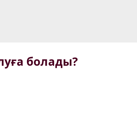
алуға болады?
ignature картасын 
есімдеңіз