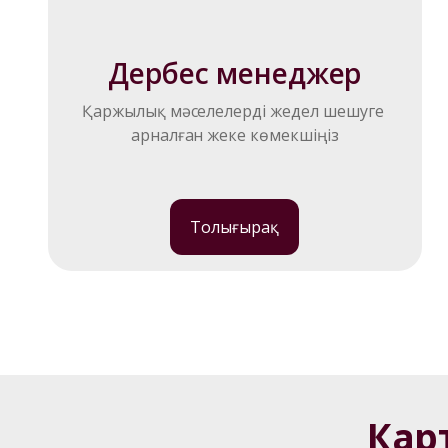
Дербес менеджер
Қаржылық мәселелерді жедел шешуге 
арналған жеке көмекшіңіз
Толығырақ
Кар